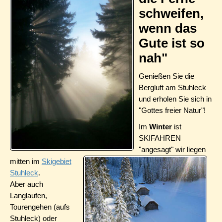
schweifen,
wenn das
Gute ist so
nah"
Genießen Sie die
Bergluft am Stuhleck
und erholen Sie sich in
"Gottes freier Natur"!
Im
Winter
ist
SKIFAHREN
"angesagt" wir liegen
mitten im
Skigebiet
Stuhleck
.
Aber auch
Langlaufen,
Tourengehen (aufs
Stuhleck) oder